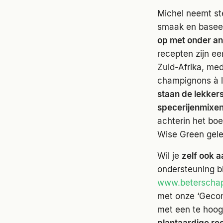
Michel neemt st
smaak en baseer
op met onder an
recepten zijn ee
Zuid-Afrika, medi
champignons à la
staan de lekkers
specerijenmixen 
achterin het bo
Wise Green gele
Wil je
zelf ook a
ondersteuning bi
www.beterschap
met onze ‘Gecom
met een te hoog