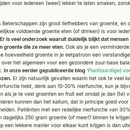
tijden voor iedereen (weer) lekker te laten smaken, zon
 Beterschappen zijn groot liefhebbers van groente, en 
elijkse voldoende groente eten (of drinken) is voor iede
Er is veel onderzoek waaruit duidelijk blijkt dat mensen
m groente die ze meer eten.
Ook als je een verminderde 
me hoeveelheid groente in je eetpatroon een verstandig
 over het algemeen voor een gezondere zuur-base bala
k.
In onze eerder gepubliceerde blog
‘Plant(aardige) vo
ezen.
Er zijn natuurlijk gevallen waarin het ook te veel ka
erfunctie hebt, denk aan 10-20% nierfunctie, kun je bij
n als je te veel groenten en fruit eet omdat je dan (te) 
 nieren kunnen dan het kalium, dat in principe goed voor 
heiden. Patiënten met een redelijke nierfunctie van 30
dagelijks 250 gram groente (of meer!) binnen te krijge
op een lekkere manier voor elkaar kunt krijgen is dan ui