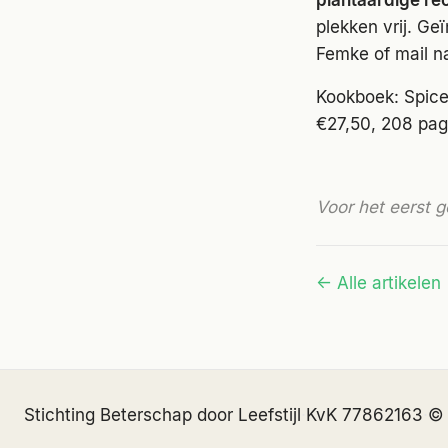
plantaardige re
plekken vrij. Ge
Femke of mail n
Kookboek: Spice
€27,50, 208 pag
Voor het eerst g
← Alle artikelen
Stichting Beterschap door Leefstijl
·
KvK 77862163
·
©