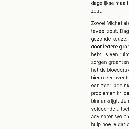
dagelijkse maal
zout.
Zowel Michel als
teveel zout. Dag
gezonde keuze.
door iedere gra
hebt, is een rui
zorgen groenten
het de bloeddru
hier meer over l
een zeer lage ni
problemen krijge
binnenkrijgt. Je
voldoende uitsc
adviseren we om 
hulp hoe je dat 