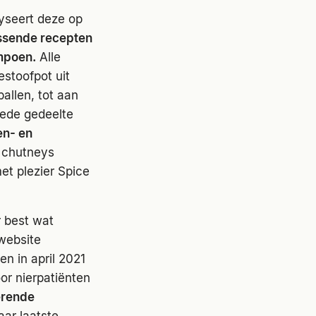
yseert deze op
assende recepten
mpoen.
Alle
estoofpot uit
ballen, tot aan
eede gedeelte
en- en
 chutneys
t plezier Spice
r best wat
 website
n in april 2021
or nierpatiënten
erende