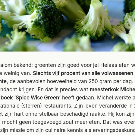
 alom bekend: groenten zijn goed voor je! Helaas eten w
e weinig van.
Slechts vijf procent van alle volwassenen
nte,
de aanbevolen hoeveelheid van 250 gram per dag
ndacht krijgen. En dat is precies wat
meesterkok Miche
kboek ‘Spice Wise Green’
heeft gedaan. Michel werkte 
nationale (sterren) restaurants. Zijn leven veranderde in
rct zijn hart onherstelbaar beschadigd raakte. Hij kon zij
ij mocht geen toegevoegd zout meer eten. Dat was even
 zijn missie om zijn culinaire kennis als ervaringsdeskun