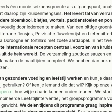
eeds één mooie seizoensgroente als uitgangspunt, anal
t daarop zijn kruidenmengsels.
Het levert tal van verr
dere bloemkool, bietjes, wortels, paddenstoelen en po
nvoudig door iedereen te maken. Van een pittige groent
terrane flensjes, Perzische fluwelenrijst en bietenbitter
 Dordogne en tortilla’s met zoete aardappel. In het tw
te internationale recepten centraal, voorzien van kruid
uit de hele wereld.
De verzameling zoutloze sauzen en
ek maken de maaltijden compleet. We hebben dan ook me
zen.
an gezondere voeding en leefstijl werken
en kun je daa
j gebruiken? Of ken je iemand die dat wil? Kijk op onze
pen.nl
hoe wij je daarin kunnen ondersteunen. We starte
bineerde Leefstijlinterventie’, het groepsprogramma vo
 gewicht.
We delen tijdens dit programma graag inspir