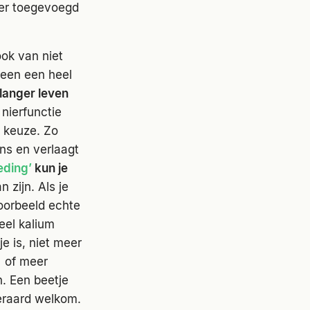
der toegevoegd
ook van niet
reen een heel
 langer leven
nierfunctie
e keuze. Zo
ns en verlaagt
eding’
kun je
n zijn. Als je
voorbeeld echte
veel kalium
je is, niet meer
% of meer
n. Een beetje
teraard welkom.