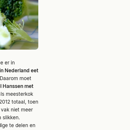
e er in
 in Nederland eet
. Daarom moet
l Hanssen met
als meesterkok
 2012 totaal, toen
n vak niet meer
 slikken.
dige te delen en