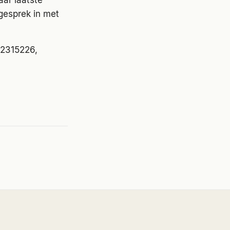
aar laatste
sgesprek in met
82315226,