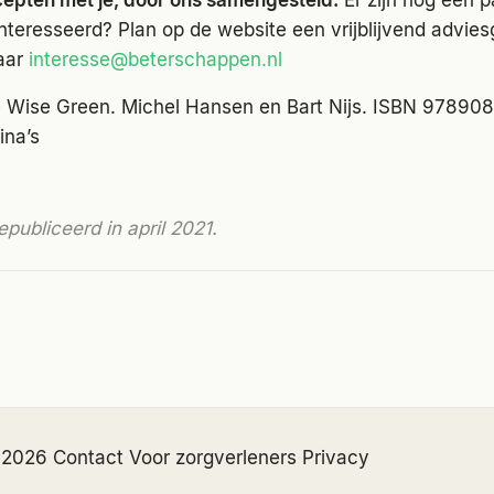
cepten met je, door ons samengesteld.
Er zijn nog een p
ïnteresseerd? Plan op de website een vrijblijvend advie
aar
interesse@beterschappen.nl
 Wise Green. Michel Hansen en Bart Nijs. ISBN 97890
ina’s
epubliceerd in april 2021.
 2026
·
Contact
·
Voor zorgverleners
·
Privacy