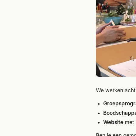
We werken acht
Groepsprogra
Boodschappe
Website
met 
Ben je een gemot