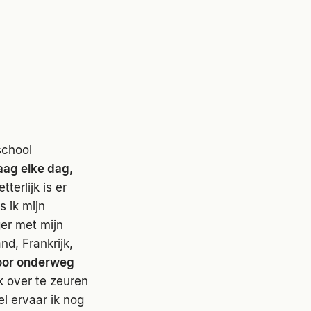
school
aag elke dag,
erlijk is er
s ik mijn
er met mijn
d, Frankrijk,
oor onderweg
jk over te zeuren
l ervaar ik nog