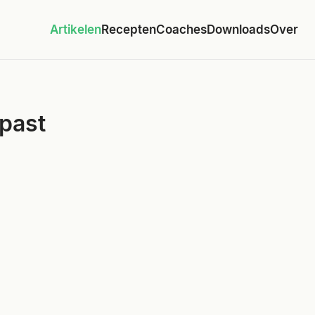
Artikelen
Recepten
Coaches
Downloads
Over
past