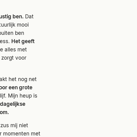
ustig ben.
Dat
uurlijk mooi
buiten ben
ress.
Het geeft
oe alles met
 zorgt voor
akt het nog net
voor een grote
jf. Mijn heup is
 dagelijkse
kom.
zus mij niet
eer momenten met