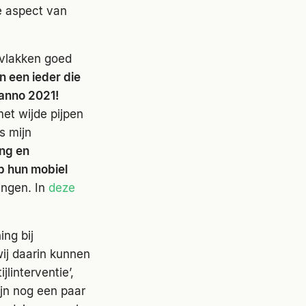
e aspect van
 vlakken goed
 een ieder die
 anno 2021!
et wijde pijpen
s mijn
ng en
p hun mobiel
ingen. In
deze
ing bij
ij daarin kunnen
linterventie’,
jn nog een paar