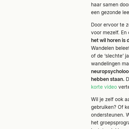
haar samen door
een gezonde leef
Door ervoor te 
voor mezelf. En 
het wil horen is
Wandelen beleeft
of de ‘slechte’ 
wandelingen maa
neuropsycholoog
hebben staan.
D
korte video
vert
Wil je zelf ook 
gebruiken? Of k
ondersteunen. We
het groepsprogr