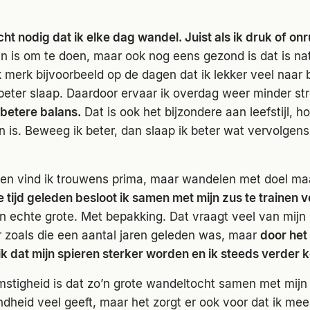
cht nodig dat ik elke dag wandel. Juist als ik druk of onr
fijn is om te doen, maar ook nog eens gezond is dat is nat
merk bijvoorbeeld op de dagen dat ik lekker veel naar 
beter slaap. Daardoor ervaar ik overdag weer minder st
betere balans.
Dat is ook het bijzondere aan leefstijl, h
 is. Beweeg ik beter, dan slaap ik beter wat vervolgens
en vind ik trouwens prima, maar wandelen met doel ma
e tijd geleden besloot ik samen met mijn zus te trainen 
 echte grote. Met bepakking. Dat vraagt veel van mijn li
r zoals die een aantal jaren geleden was, maar
door het
k dat mijn spieren sterker worden en ik steeds verder 
stigheid is dat zo’n grote wandeltocht samen met mijn 
ndheid veel geeft, maar het zorgt er ook voor dat ik m