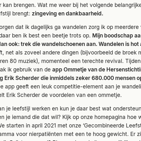
 kan brengen. Wat me weer bij het volgende belangrijk
stijl brengt:
zingeving en dankbaarheid.
zorgen dat ik dagelijks ga wandelen zorg ik op meerdere
daar ben ik best een beetje trots op.
Mijn boodschap aan
 dan ook: trek die wandelschoenen aan. Wandelen is hot
, net als zoveel andere dingen (bijvoorbeeld de broek m
jaren 80 muziek), momenteel een terechte revival. Tijden
k ik gebruik van de
app Ommetje van de Hersenstichti
 Erik Scherder die inmiddels zeker 680.000 mensen o
e app geeft een leuk competitie-element aan je wandel
elt Erik Scherder de voordelen van een ommetje.
aan je leefstijl werken en kun je daar best wat ondersteun
en je iemand die dat wil? Kijk op onze homepagina hoe w
 starten in april 2021 met onze ‘Gecombineerde Leefstij
amma voor nierpatiënten met een te hoog gewicht. Er zi