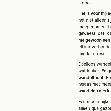
steeds.
Het is voor mij e
het niet alleen 
meegenomen. Ik 
geweest, dat ik 
me gewoon een 
elkaar verbonden
minder stress.
Doelloos wandel
wat leuker.
Enig
wandeltocht.
Een
helaas niet mee
wandelen merk i
Een mooie bijkom
alleen qua gezo