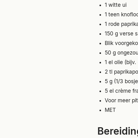
1 witte ui
1 teen knoflo
1 rode paprik
150 g verse s
Blik voorgeko
50 g ongezo
1 el olie (bijv
2 tl paprikap
5 g (1/3 bosj
5 el crème fr
Voor meer pi
MET
Bereidin