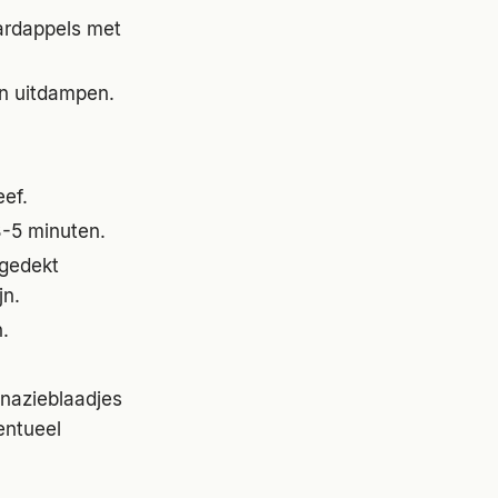
ardappels met
en uitdampen.
eef.
3-5 minuten.
fgedekt
jn.
.
inazieblaadjes
entueel