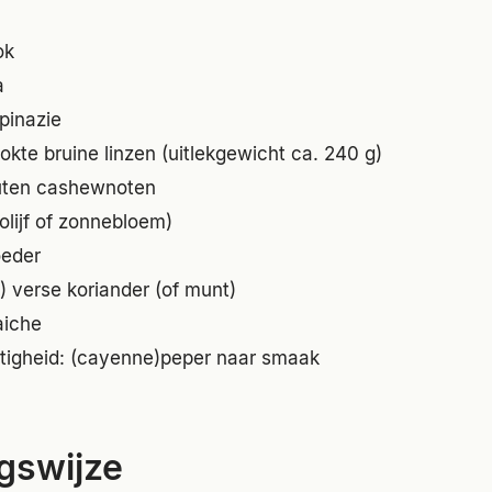
ok
a
pinazie
okte bruine linzen (uitlekgewicht ca. 240 g)
uten cashewnoten
. olijf of zonnebloem)
oeder
e) verse koriander (of munt)
aiche
ttigheid: (cayenne)peper naar smaak
gswijze