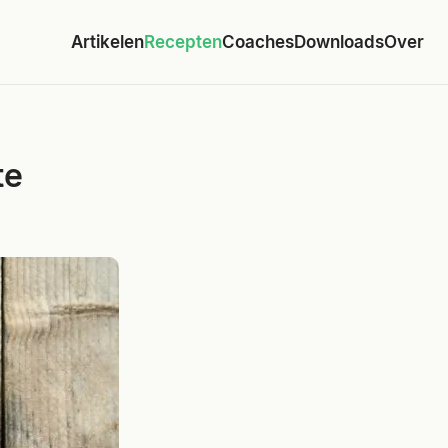
Artikelen
Recepten
Coaches
Downloads
Over
te