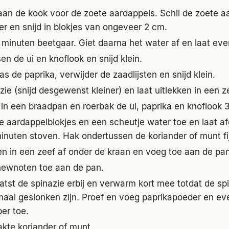
aan de kook voor de zoete aardappels. Schil de zoete a
er en snijd in blokjes van ongeveer 2 cm.
 minuten beetgaar. Giet daarna het water af en laat ev
en de ui en knoflook en snijd klein.
s de paprika, verwijder de zaadlijsten en snijd klein.
ie (snijd desgewenst kleiner) en laat uitlekken in een z
e in een braadpan en roerbak de ui, paprika en knoflook 
e aardappelblokjes en een scheutje water toe en laat a
inuten stoven. Hak ondertussen de koriander of munt fi
en in een zeef af onder de kraan en voeg toe aan de pan
ewnoten toe aan de pan.
atst de spinazie erbij en verwarm kort mee totdat de sp
maal geslonken zijn. Proef en voeg paprikapoeder en ev
er toe.
akte koriander of munt