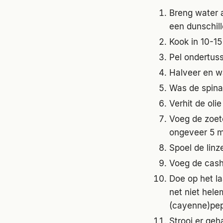
Breng water 
een dunschill
Kook in 10-15
Pel ondertuss
Halveer en wa
Was de spinaz
Verhit de oli
Voeg de zoet
ongeveer 5 m
Spoel de linz
Voeg de cash
Doe op het la
net niet hele
(cayenne)pep
Strooi er geh