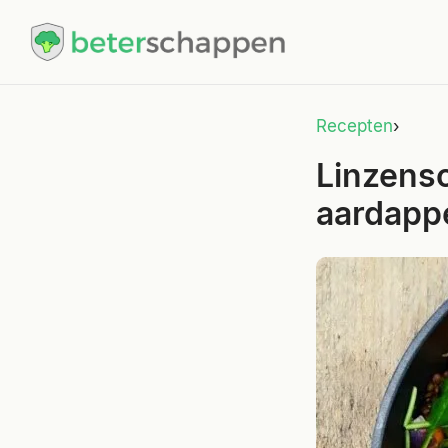
Recepten
›
Linzens
aardappe