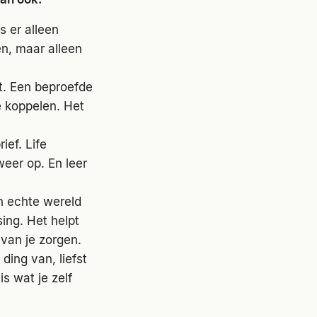
s er alleen
en, maar alleen
t. Een beproefde
e koppelen. Het
ef. Life
eer op. En leer
n echte wereld
sing. Het helpt
 van je zorgen.
ding van, liefst
s wat je zelf