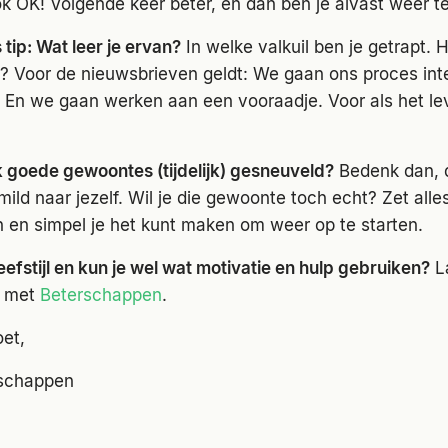
ook OK! Volgende keer beter, en dan ben je alvast weer t
tip: Wat leer je ervan?
In welke valkuil ben je getrapt. 
n? Voor de nieuwsbrieven geldt: We gaan ons proces int
 En we gaan werken aan een vooraadje. Voor als het l
ook goede gewoontes (tijdelijk) gesneuveld?
Bedenk dan, d
ld naar jezelf. Wil je die gewoonte toch echt? Zet alles
n en simpel je het kunt maken om weer op te starten.
eefstijl en kun je wel wat motivatie en hulp gebruiken?
La
 met
Beterschappen
.
et,
rschappen