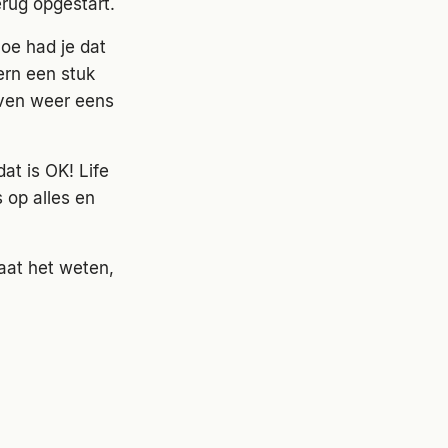
erug opgestart.
Hoe had je dat
ern een stuk
even weer eens
at is OK! Life
 op alles en
at het weten,