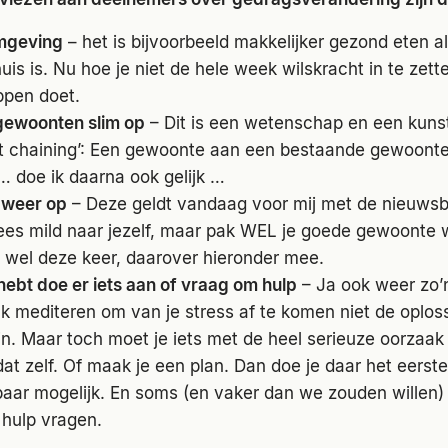
omgeving
– het is bijvoorbeeld makkelijker gezond eten al
uis is. Nu hoe je niet de hele week wilskracht in te zett
ppen doet.
gewoonten slim op
– Dit is een wetenschap en een kuns
bit chaining’: Een gewoonte aan een bestaande gewoont
 … doe ik daarna ook gelijk …
 weer op
– Deze geldt vandaag voor mij met de nieuwsbri
es mild naar jezelf, maar pak WEL je goede gewoonte w
Ik wel deze keer, daarover hieronder mee.
 hebt doe er iets aan of vraag om hulp
– Ja ook weer zo’
ink mediteren om van je stress af te komen niet de oplos
ijn. Maar toch moet je iets met de heel serieuze oorzaak
at zelf. Of maak je een plan. Dan doe je daar het eerste 
baar mogelijk. En soms (en vaker dan we zouden willen) i
hulp vragen.