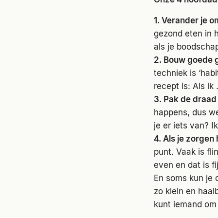
1. Verander je 
gezond eten in h
als je boodscha
2. Bouw goede 
techniek is ‘ha
recept is: Als ik
3. Pak de draad
happens, dus we
je er iets van? 
4. Als je zorgen
punt. Vaak is fl
even en dat is f
En soms kun je d
zo klein en haal
kunt iemand om 