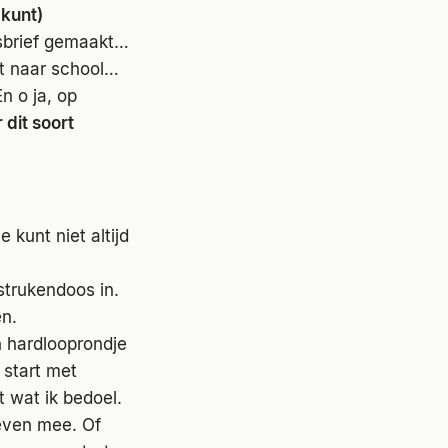
 kunt)
sbrief gemaakt…
t naar school…
n o ja, op
 dit soort
e kunt niet altijd
strukendoos in.
n.
n hardlooprondje
 start met
t wat ik bedoel.
 even mee. Of