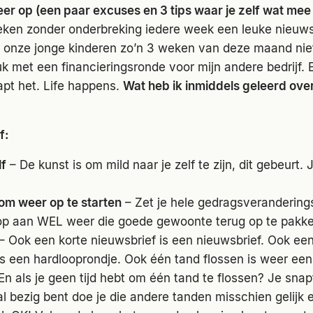
er op (een paar excuses en 3 tips waar je zelf wat mee
ken zonder onderbreking iedere week een leuke nieuw
 onze jonge kinderen zo’n 3 weken van deze maand nie
uk met een financieringsronde voor mijn andere bedrijf. E
apt het. Life happens.
Wat heb ik inmiddels geleerd over
f:
lf
– De kunst is om mild naar je zelf te zijn, dit gebeurt. J
s om weer op te starten
– Zet je hele gedragsverandering
op aan WEL weer die goede gewoonte terug op te pakke
– Ook een korte nieuwsbrief is een nieuwsbrief. Ook ee
s een hardlooprondje. Ook één tand flossen is weer een
En als je geen tijd hebt om één tand te flossen? Je snap
l bezig bent doe je die andere tanden misschien gelijk