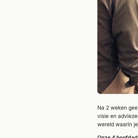
Na 2 weken geen 
visie en adviez
wereld waarin j
Onze 4 hoofdadv