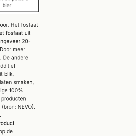
oor. Het fosfaat
t fosfaat uit
 ongeveer 20-
 Door meer
t. De andere
dditief
 blik,
 laten smaken,
edige 100%
e producten
t (bron: NEVO).
.
roduct
op de