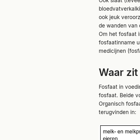
Ook slaat (tevee
bloedvatverkalki
ook jeuk veroorz
de wanden van d
Om het fosfaat i
fosfaatinname u
medicijnen (fosf
Waar zit
Fosfaat in voedi
fosfaat. Beide v
Organisch fosfa
terugvinden in: