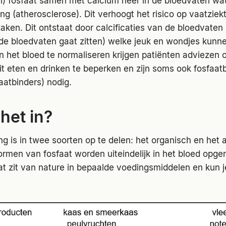
l) fosfaat samen met calcium neer in de bloedvaten wat
ng (atherosclerose). Dit verhoogt het risico op vaatziek
aken. Dit ontstaat door calcificaties van de bloedvaten 
e bloedvaten gaat zitten) welke jeuk en wondjes kunn
n het bloed te normaliseren krijgen patiënten adviezen
it eten en drinken te beperken en zijn soms ook fosfaa
aatbinders) nodig.
 het in?
ng is in twee soorten op te delen: het organisch en het
ormen van fosfaat worden uiteindelijk in het bloed opg
at zit van nature in bepaalde voedingsmiddelen en kun j