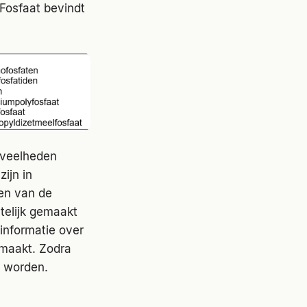
Fosfaat bevindt
eveelheden
ijn in
en van de
telijk gemaakt
informatie over
emaakt. Zodra
d worden.