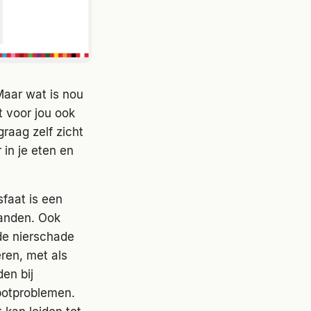
Maar wat is nou
t voor jou ook
graag zelf zicht
 in je eten en
sfaat is een
tanden. Ook
de nierschade
eren, met als
en bij
 botproblemen.