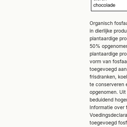
Organisch fosfaa
in dierlijke pro
plantaardige pr
50% opgenomen e
plantaardige pr
vorm van fosfaat
toegevoegd aan b
frisdranken, ko
te conserveren 
opgenomen. Uit 
beduidend hoger 
Informatie over 
Voedingsdeclara
toegevoegd fosf