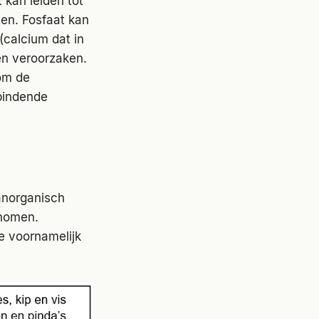
 kan leiden tot
ten. Fosfaat kan
(calcium dat in
en veroorzaken.
 om de
tbindende
 anorganisch
enomen.
e voornamelijk