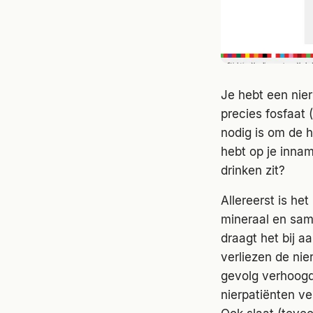
Je hebt een nier
precies fosfaat (
nodig is om de h
hebt op je innam
drinken zit?
Allereerst is he
mineraal en sam
draagt het bij 
verliezen de nie
gevolg verhoogd
nierpatiënten ve