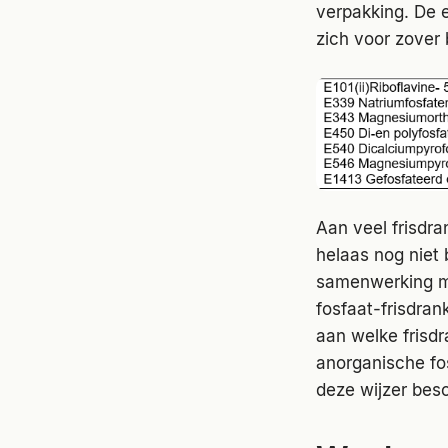
verpakking. De 
zich voor zover
Aan veel frisdr
helaas nog niet 
samenwerking me
fosfaat-frisdran
aan welke frisdr
anorganische fo
deze wijzer bes