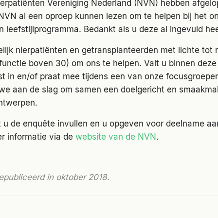
erpatiënten Vereniging Nederland (NVN) hebben afgel
NVN al een oproep kunnen lezen om te helpen bij het o
 leefstijlprogramma. Bedankt als u deze al ingevuld hee
ijk nierpatiënten en getransplanteerden met lichte tot 
rfunctie boven 30) om ons te helpen. Valt u binnen deze
jst in en/of praat mee tijdens een van onze focusgroepe
 we aan de slag om samen een doelgericht en smaakm
ntwerpen.
 u de enquête invullen en u opgeven voor deelname aa
r informatie via de
website van de NVN
.
epubliceerd in oktober 2018.