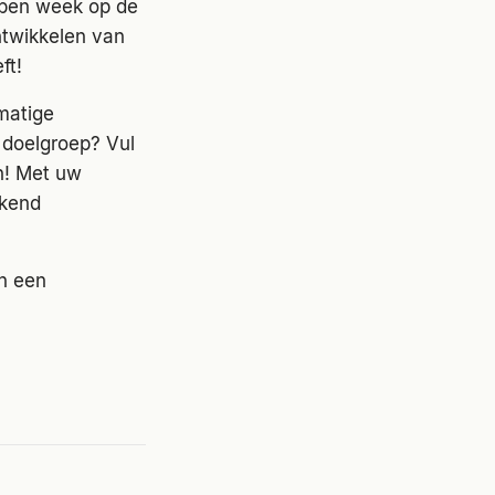
open week op de
ntwikkelen van
ft!
matige
 doelgroep? Vul
n! Met uw
akend
n een