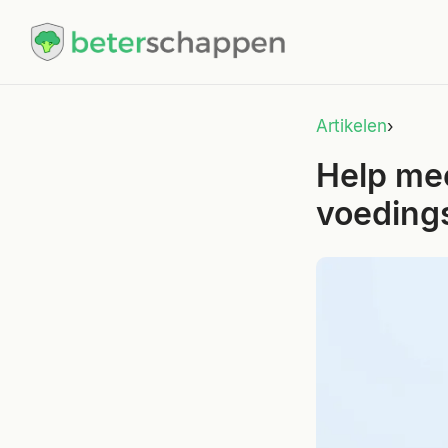
Artikelen
›
Help mee
voedings