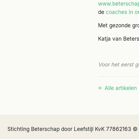
www.beterschap
de
coaches in o
Met gezonde gro
Katja van Bete
Voor het eerst g
← Alle artikelen
Stichting Beterschap door Leefstijl
·
KvK 77862163
·
©