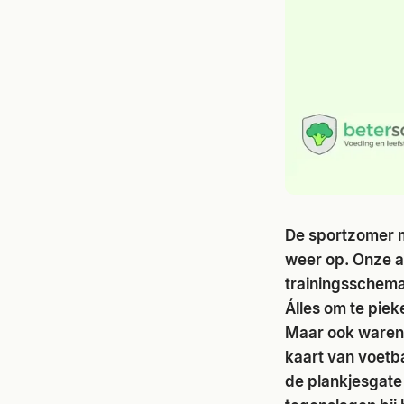
De sportzomer m
weer op. Onze a
trainingsschema
Álles om te pie
Maar ook waren e
kaart van voetba
de plankjesgate