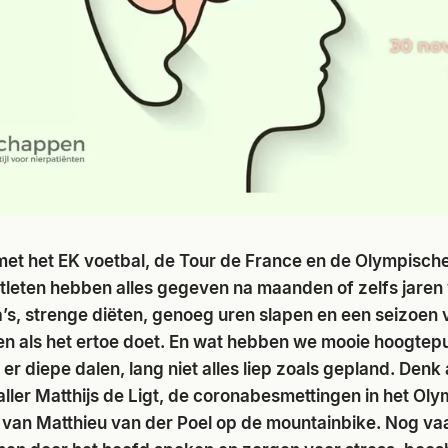
et het EK voetbal, de Tour de France en de Olympische 
tleten hebben alles gegeven na maanden of zelfs jaren
’s, strenge diëten, genoeg uren slapen en een seizoen v
ken als het ertoe doet. En wat hebben we mooie hoogtep
r diepe dalen, lang niet alles liep zoals gepland. Denk
ller Matthijs de Ligt, de coronabesmettingen in het Ol
 van Matthieu van der Poel op de mountainbike. Nog vaa