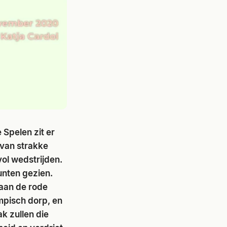
Spelen zit er
 van strakke
ol wedstrijden.
unten gezien.
 aan de rode
ympisch dorp, en
k zullen die