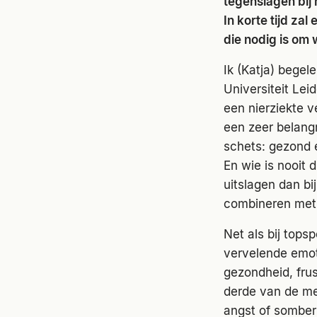
tegenslagen bij 
In korte tijd za
die nodig is om 
Ik (Katja) begel
Universiteit Lei
een nierziekte ve
een zeer belangr
schets: gezond e
En wie is nooit
uitslagen dan bi
combineren met d
Net als bij tops
vervelende emot
gezondheid, frus
derde van de me
angst of somber