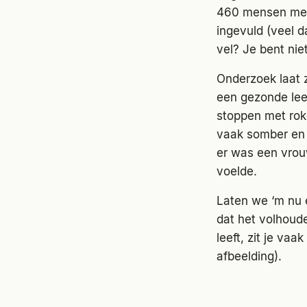
460 mensen met 
ingevuld (veel d
vel? Je bent nie
Onderzoek laat 
een gezonde leef
stoppen met roke
vaak somber en 
er was een vrouw
voelde.
Laten we ‘m nu 
dat het volhoude
leeft, zit je vaa
afbeelding).