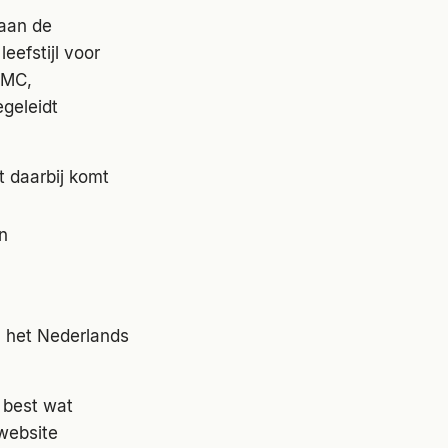
 aan de
eefstijl voor
UMC,
geleidt
t daarbij komt
n
n het Nederlands
 best wat
 website