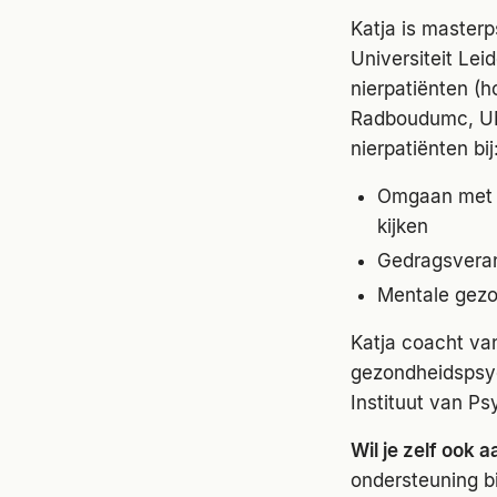
Katja is masterp
Universiteit Lei
nierpatiënten (
Radboudumc, UMC
nierpatiënten bij
Omgaan met c
kijken
Gedragsveran
Mentale gezo
Katja coacht va
gezondheidspsyc
Instituut van P
Wil je zelf ook 
ondersteuning bi