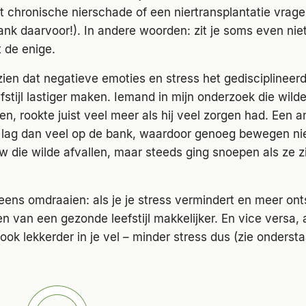
chronische nierschade of een niertransplantatie vrage
ank daarvoor!). In andere woorden: zit je soms even niet 
t de enige.
zien dat negatieve emoties en stress het gedisciplinee
stijl lastiger maken. Iemand in mijn onderzoek die wilde
n, rookte juist veel meer als hij veel zorgen had. Een a
lag dan veel op de bank, waardoor genoeg bewegen nie
 die wilde afvallen, maar steeds ging snoepen als ze z
eens omdraaien: als je je stress vermindert en meer on
n van een gezonde leefstijl makkelijker. En vice versa, 
k ook lekkerder in je vel – minder stress dus (zie onders