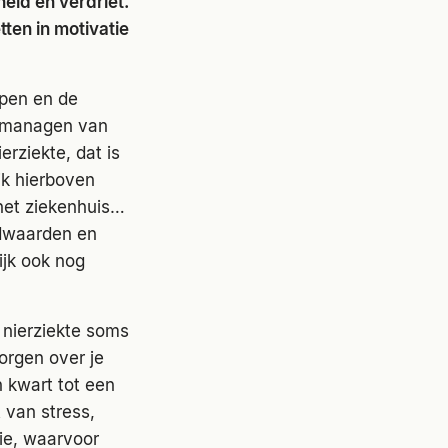
eid en verdriet.
tten in motivatie
ppen en de
et managen van
erziekte, dat is
ik hierboven
 het ziekenhuis…
edwaarden en
ijk ook nog
 nierziekte soms
orgen over je
n kwart tot een
 van stress,
ie, waarvoor