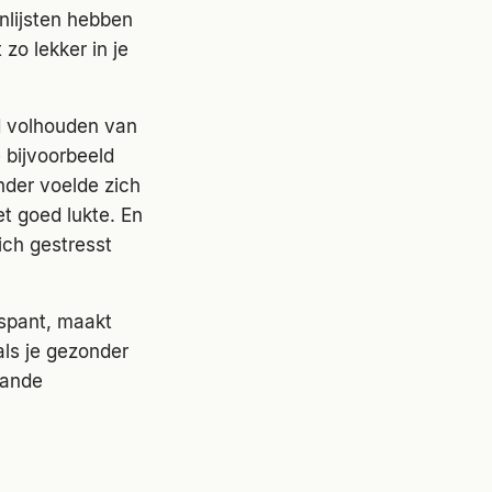
nlijsten hebben
zo lekker in je
rd volhouden van
 bijvoorbeeld
nder voelde zich
t goed lukte. En
ich gestresst
tspant, maakt
als je gezonder
taande