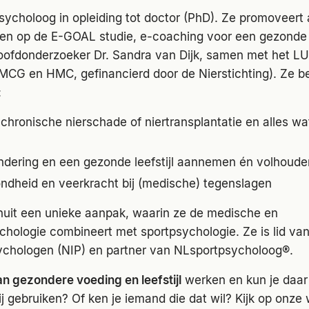
sycholoog in opleiding tot doctor (PhD). Ze promoveert
den op de E-GOAL studie, e-coaching voor een gezonde l
hoofdonderzoeker Dr. Sandra van Dijk, samen met het L
G en HMC, gefinancierd door de Nierstichting). Ze be
:
hronische nierschade of niertransplantatie en alles wa
dering en een gezonde leefstijl aannemen én volhoude
ndheid en veerkracht bij (medische) tegenslagen
nuit een unieke aanpak, waarin ze de medische en
hologie combineert met sportpsychologie. Ze is lid va
sychologen (NIP) en partner van NLsportpsycholoog®.
aan gezondere voeding en leefstijl
werken en kun je daar
j gebruiken? Of ken je iemand die dat wil? Kijk op onze