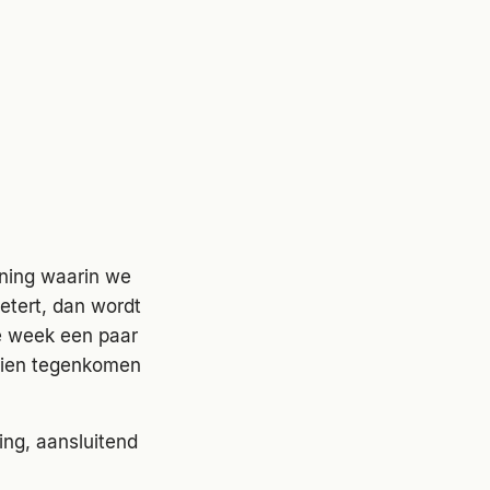
ining waarin we
betert, dan wordt
de week een paar
ndien tegenkomen
ing, aansluitend