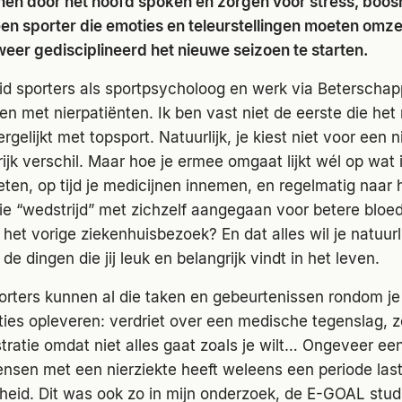
hen door het hoofd spoken en zorgen voor stress, boosh
l een sporter die emoties en teleurstellingen moeten omze
weer gedisciplineerd het nieuwe seizoen te starten.
eid sporters als sportpsycholoog en werk via Beterscha
den met nierpatiënten. Ik ben vast niet de eerste die h
rgelijkt met topsport. Natuurlijk, je kiest niet voor een ni
ijk verschil. Maar hoe je ermee omgaat lijkt wél op wat 
ten, op tijd je medicijnen innemen, en regelmatig naar
 die “wedstrijd” met zichzelf aangegaan voor betere blo
j het vorige ziekenhuisbezoek? En dat alles wil je natuurl
e dingen die jij leuk en belangrijk vindt in het leven.
porters kunnen al die taken en gebeurtenissen rondom je
ies opleveren: verdriet over een medische tegenslag, z
tratie omdat niet alles gaat zoals je wilt… Ongeveer ee
nsen met een nierziekte heeft weleens een periode last
heid. Dit was ook zo in mijn onderzoek, de E-GOAL stud