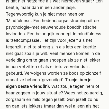
Is dat niet hetzelfde als wat hierboven staat? Een
beetje, maar dan in een ander jasje.
Tegenwoordig kun je niet meer heen om
‘Mindfulness’. Een hedendaagse stroming uit de
psychologie–met eeuwenoude boeddhistische
invloeden. Een belangrijk concept in mindfulness
is ‘zelfcompassie’: lief zijn voor jezelf als het
tegenzit, niet te streng zijn als iets een keertje
niet gaat zoals je wilt. Veel mensen komen in de
verleiding om te gaan snoepen als ze niet lekker
in hun vel zitten of als er iets vervelends is
gebeurd. Vervolgens worden ze boos op zichzelf
omdat ze hebben ‘gezondigd’.
Trucje: ben je
eigen beste vriend(in).
Wat zou je tegen hem of
haar zeggen in jouw situatie? Wees net zo aardig,
zorgzaam en mild tegen jezelf. Gun jezelf zo nu
en dan iets lekkers (maar dan wel alleen als het